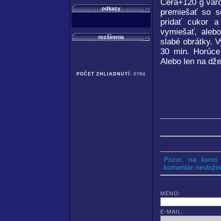
Cera+120 g varo
odkazy
premiešať so s
pridať cukor a
vymiešať, aleb
rozšírenia
slabé obrátky. 
30 min. Horúce
Alebo len na dž
POČET ZHLIADNUTÍ:
0784
Pozor, na konci
komentár nevložíme
MENO:
E-MAIL: