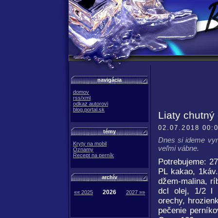
navigácia
domov
rss/xml
odkaz autorovi
blog.portal.sk
Liaty chutný
02.07.2018 00:
témy
Dnes si ideme vyro
Kryty na mobil
veľmi vábne.
Oznamy
Recept na perník
Potrebujeme: 27
PL kakao, 1káv.
archív
džem-malina, rí
dcl olej, 1/2 
2026
«« 2025
2027 »»
orechy, hrozienk
pečenie perníko